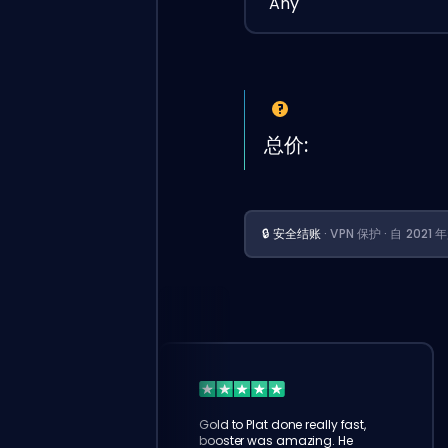
Any
总价:
🔒 安全结账
· VPN 保护 · 自 202
Gold to Plat done really fast,
booster was amazing. He