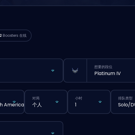
orth America 的 Challenger 玩家
现在
马上开打你的订单。🔥
32
Boosters 在线
想要的段位
Platinum IV
对局
小时
排队类型
h America
个人
1
Solo/