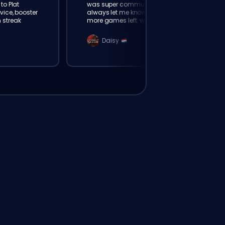
to Plat
was super communicative,
vice, booster
always let me know how many
 streak
more games left. went from
Gold 3 to Plat 4 in 2 days 👍
Daisy