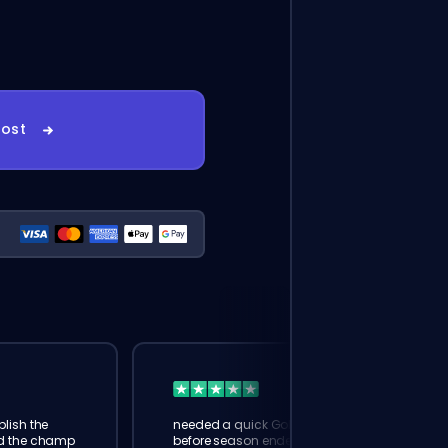
ost
lish the
needed a quick Gold boost
ed the champ
before season ended. booster