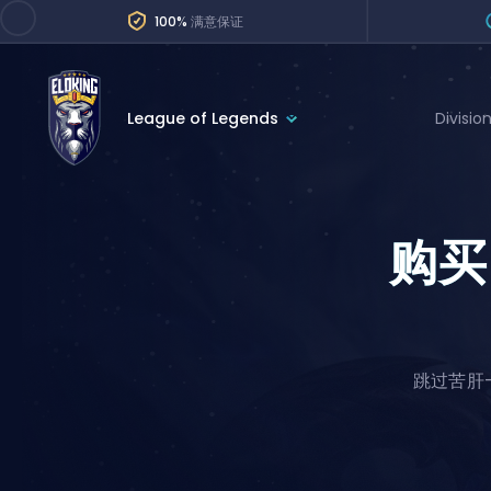
100%
满意保证
League of Legends
Divisio
League of Legends
League 
Marvel Rivals
SERVICES
购买
Valorant
Division Boos
Dota 2
Placements
Counter-Strike
Wins
Overwatch 2
跳过苦肝—
Coaching
Rocket League
Path of Exile 2
Teammate