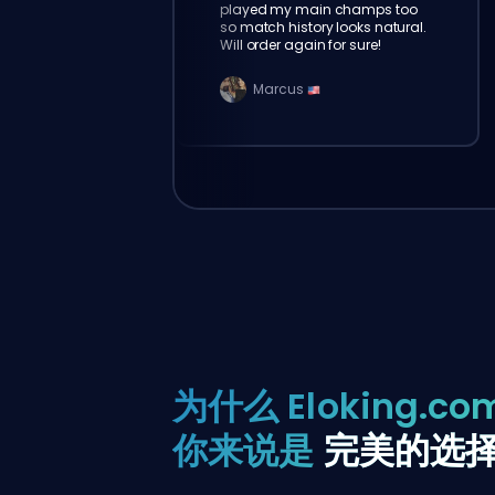
played my main champs too
so match history looks natural.
Will order again for sure!
Marcus
为什么 Eloking.co
你来说是
完美的选