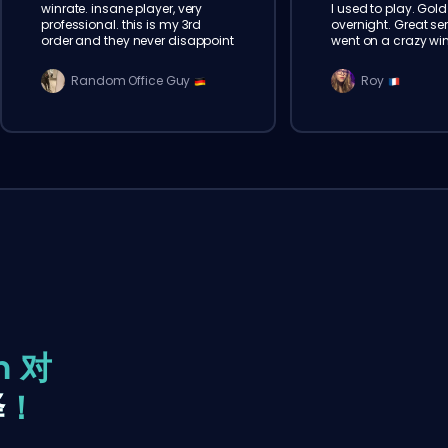
winrate. insane player, very
I used to play. Gold 
professional. this is my 3rd
overnight. Great ser
order and they never disappoint
went on a crazy win
Random Office Guy
Roy
m 对
择
！