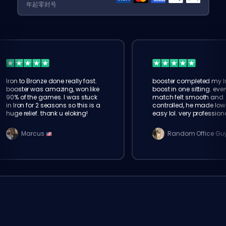
年起零封号
Iron to Bronze done really fast.
booster completed my I
booster was amazing, won like
boost in one sitting. ever
90% of the games. I was stuck
match felt smooth and
in Iron for 2 seasons so this is a
controlled, he made low 
huge relief. thank u eloking!
easy lol. very profession
service
Marcus
Random Office Gu