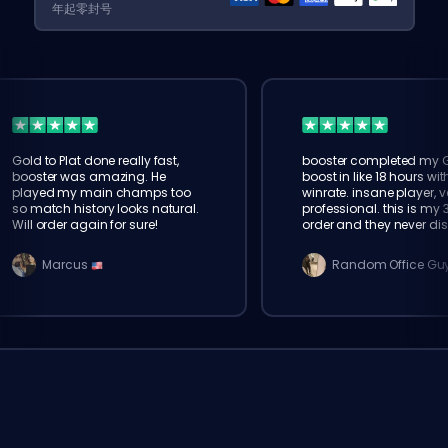
年起零封号
Gold to Plat done really fast,
booster completed my 
booster was amazing. He
boost in like 18 hours wi
played my main champs too
winrate. insane player, v
so match history looks natural.
professional. this is my 
Will order again for sure!
order and they never di
Marcus
Random Office Gu