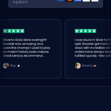
年起零封号
Silver to Gold done overnight!
I was stuck in Silver for t
booster was amazing and
split. Booster got me to 
used the champs I used to play
days with incredible win
so match history looks natural.
orders have always bee
Great service, recommend
fulfilled quickly. Very sat
eloking
Roy
Emma