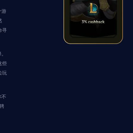
个游
然
命寻
择。
这些
位玩
你不
g聘