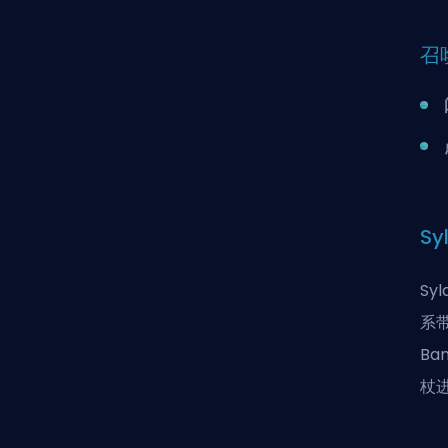
召
Sy
S
系
B
杖