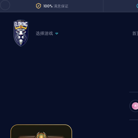
100%
满意保证
选择游戏
首
League of Legends
League 
Marvel Rivals
SERVICES
Valorant
Division Boos
Dota 2
Placements
Counter-Strike
Wins
Overwatch 2
A
Coaching
Rocket League
Path of Exile 2
Teammate