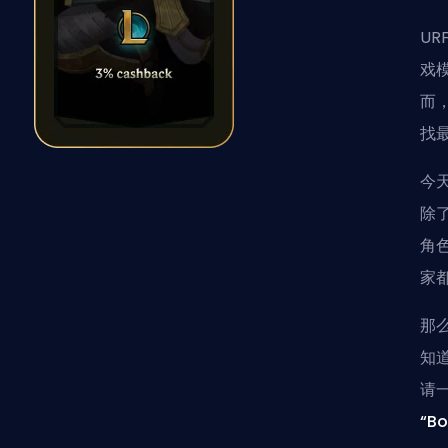
U
戏
而
找
今
除
角
家
那
知
请
“B