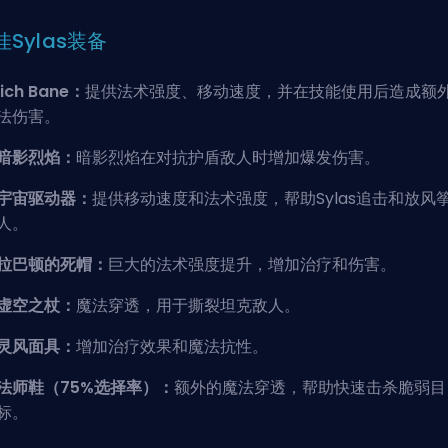
佳Sylas装备
lich Bane：
提供法术强度、移动速度，并在技能使用后造成额
法伤害。
暗影烈焰：
暗影烈焰在对抗护盾敌人时增加爆发伤害。
宇宙驱动器：
提供移动速度和法术强度，帮助Sylas追击和放风
人。
拉巴顿的死帽：
巨大的法术强度提升，增加治疗和伤害。
虚空之杖：
魔法穿透，用于撕裂坦克敌人。
灵风面具：
增加治疗效果和魔法抗性。
法师鞋（75%选择率）：
额外的魔法穿透，帮助快速击杀脆弱目
标。